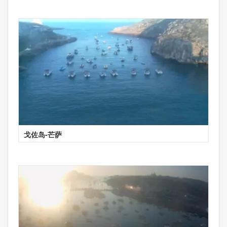
戈佐岛-芒萨