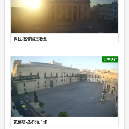
保拉-基督国王教堂
世界遗产
瓦莱塔-圣乔治广场