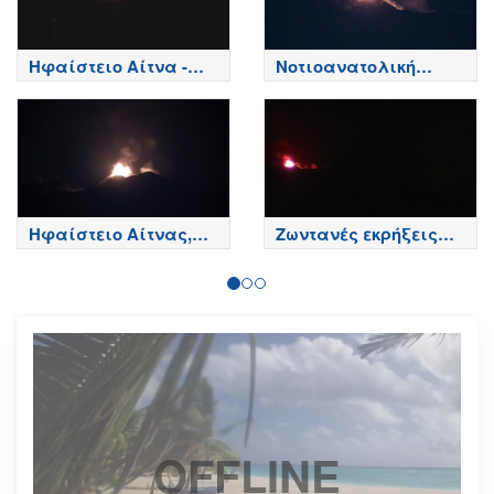
Ηφαίστειο Αίτνα -
Νοτιοανατολική
Κορυφή κρατήρων,
πλευρά - Ηφαίστειο
Etna
Αίτνα
Ηφαίστειο Αίτνας,
Ζωντανές εκρήξεις
Βόρεια πλευρά - Etna
της Αίτνας
OFFLINE