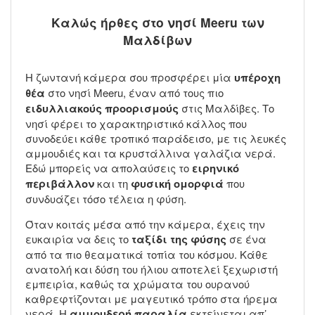
Καλώς ήρθες στο νησί Meeru των
Μαλδίβων
Η ζωντανή κάμερα σου προσφέρει μία
υπέροχη
θέα
στο νησί Meeru, έναν από τους πιο
ειδυλλιακούς προορισμούς
στις Μαλδίβες. Το
νησί φέρει το χαρακτηριστικό κάλλος που
συνοδεύει κάθε τροπικό παράδεισο, με τις λευκές
αμμουδιές και τα κρυστάλλινα γαλάζια νερά.
Εδώ μπορείς να απολαύσεις το
ειρηνικό
περιβάλλον
και τη
φυσική ομορφιά
που
συνδυάζει τόσο τέλεια η φύση.
Όταν κοιτάς μέσα από την κάμερα, έχεις την
ευκαιρία να δεις το
ταξίδι της φύσης
σε ένα
από τα πιο θεαματικά τοπία του κόσμου. Κάθε
ανατολή και δύση του ήλιου αποτελεί ξεχωριστή
εμπειρία, καθώς τα χρώματα του ουρανού
καθρεφτίζονται με μαγευτικό τρόπο στα ήρεμα
νερά. Η
αμμουδερή παραλία
εκτείνεται απ’