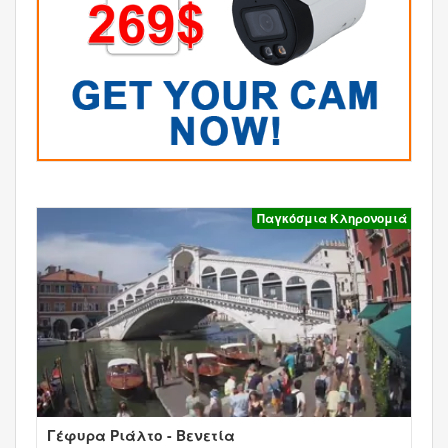
Παγκόσμια Κληρονομιά
Γέφυρα Ριάλτο - Βενετία