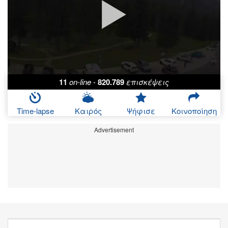
11
on-line
-
820.789
επισκέψεις
Time-lapse
Καιρός
Ψήφισε
Κοινοποίηση
Advertisement