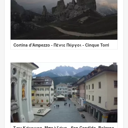
Cortina d'Ampezzo - Πέντε Πύργοι - Cinque Torri
Σαν Κάντιντο, Μπολζάνο - San Candido, Bolzano