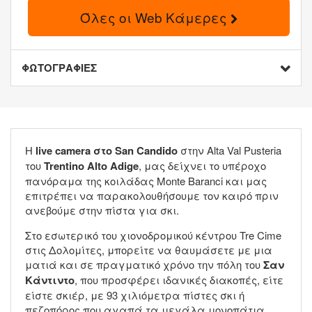
Όλες οι Web Κάμερες
ΦΩΤΟΓΡΑΦΙΕΣ
Η
live camera στο San Candido
στην Alta Val Pusteria
του
Trentino Alto Adige
, μας δείχνει το υπέροχο
πανόραμα της κοιλάδας Monte Baranci και μας
επιτρέπει να παρακολουθήσουμε τον καιρό πριν
ανεβούμε στην πίστα για σκι.
Στο εσωτερικό του χιονοδρομικού κέντρου Tre Cime
στις Δολομίτες, μπορείτε να θαυμάσετε με μια
ματιά και σε πραγματικό χρόνο την πόλη του
Σαν
Κάντιντο
, που προσφέρει ιδανικές διακοπές, είτε
είστε σκιέρ, με 93 χιλιόμετρα πίστες σκι ή
πεζοπόρος που αγαπά τα μεγάλα μονοπάτια,