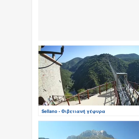
Sellano - Θιβετιανή γέφυρα