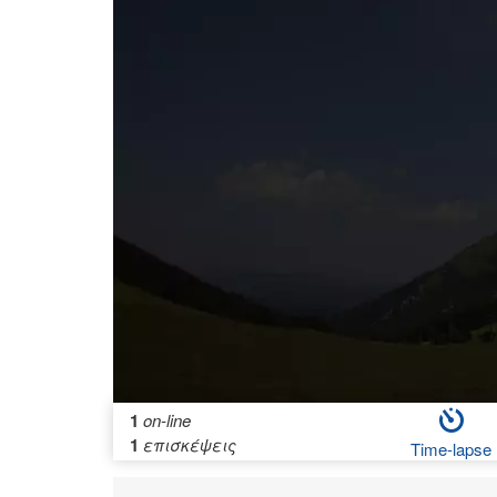
1
on-line
1
επισκέψεις
Time-lapse