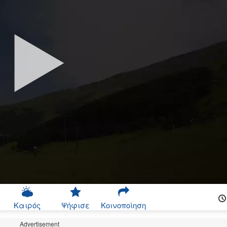
Καιρός
Ψήφισε
Κοινοποίηση
Advertisement