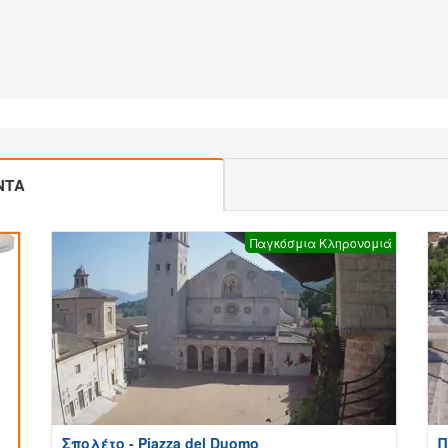
ΝΤΑ
Παγκόσμια Κληρονομιά
Σπολέτο - Piazza del Duomo
Π