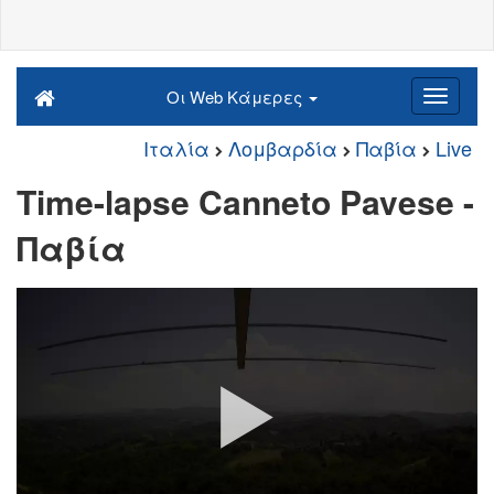
Οι Web Κάμερες
Ιταλία
Λομβαρδία
Παβία
Live
Time-lapse Canneto Pavese -
Παβία