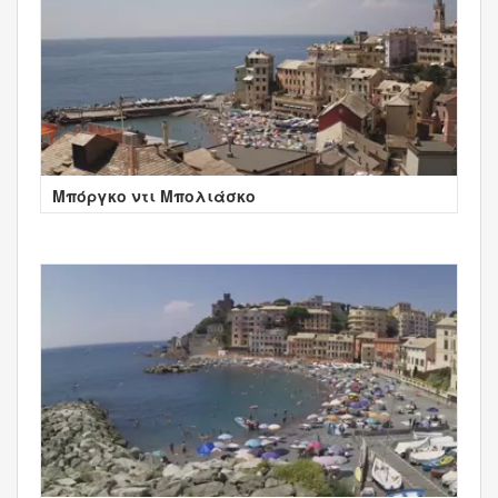
Μπόργκο ντι Μπολιάσκο