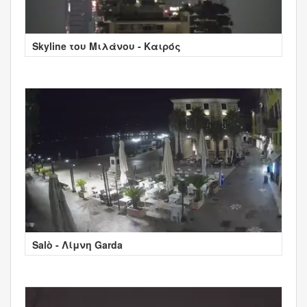
Skyline του Μιλάνου - Καιρός
Salò - Λίμνη Garda