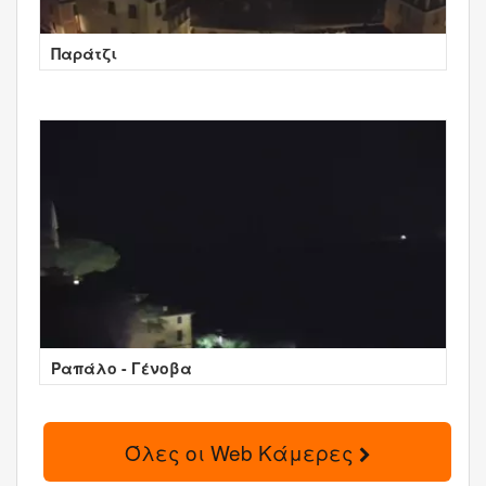
Παράτζι
Ραπάλο - Γένοβα
Όλες οι Web Κάμερες