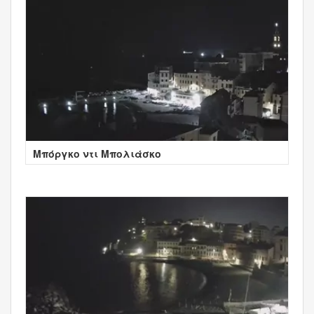
Μπόργκο ντι Μπολιάσκο