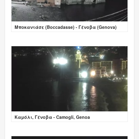
Μποκαντάσε (Boccadasse) - Γένοβα (Genova)
Καμόλι, Γένοβα - Camogli, Genoa