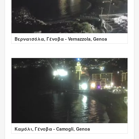
Βερνατσόλα, Γένοβα - Vernazzola, Genoa
Καμόλι, Γένοβα - Camogli, Genoa