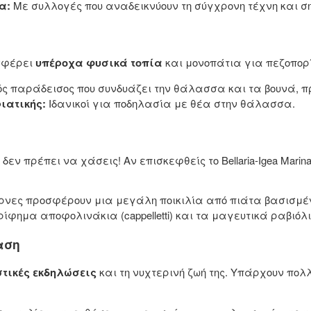
α:
Με συλλογές που αναδεικνύουν τη σύγχρονη τέχνη και σ
οσφέρει
υπέροχα φυσικά τοπία
και μονοπάτια για πεζοπορ
ς παράδεισος που συνδυάζει την θάλασσα και τα βουνά, 
ιατικής:
Ιδανικοί για ποδηλασία με θέα στην θάλασσα.
 δεν πρέπει να χάσεις! Αν επισκεφθείς το Bellaria-Igea Mar
έρνες προσφέρουν μια μεγάλη ποικιλία από πιάτα βασισμ
ίφημα αποφολινάκια (cappelletti) και τα μαγευτικά ραβιόλ
αση
στικές εκδηλώσεις
και τη νυχτερινή ζωή της. Υπάρχουν πο