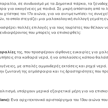
αραλία, σε συνδυασμό με τα Δημοτικά πάρκα, τα ξενοδοχεί
 για οικογένειες με παιδιά. Σε μικρή απόσταση από το λιμ
 χτίστηκε τον 17ο αιώνα, για να αντιμετωπίσει τις συνεχε
λιών, το οποίο στεγάζει μια μαλακολογική συλλογή γεμάτη 
a προσφέρει πολλές επιλογές για τους τουρίστες που θέλουν 
α ενδιαφέροντος που μπορείς να επισκεφθείς:
αραλίες
της, που προσφέρουν άφθονες ευκαιρίες για χαλ
υμπήσεις στα καθαρά νερά, ή να απολαύσεις κάποιο θαλάσ
κογένειες, με απαλές αμμουδερές εκτάσεις και ρηχά νερά.
την ζωντανή της ατμόσφαιρα και τις δραστηριότητες που πρ
πολιτισμό, υπάρχουν μερικά εξαιρετικά μέρη για να επισκ
iano):
Ένα αρχιτεκτονικό αριστούργημα του 13ου αιώνα που 