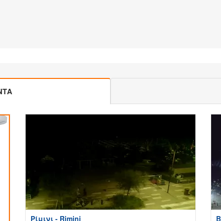
ΝΤΑ
Ρίμινι - Rimini
B