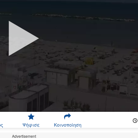
ός
Ψήφισε
Κοινοποίηση
Advertisement