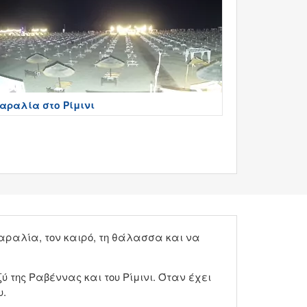
αραλία στο Ρίμινι
 παραλία, τον καιρό, τη θάλασσα και να
ύ της Ραβέννας και του Ρίμινι. Όταν έχει
υ.