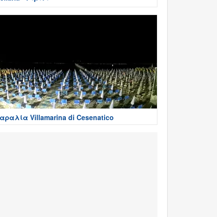
αραλία Villamarina di Cesenatico