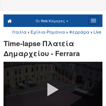
Οι Web Κάμερες
Ιταλία
Εμίλια-Ρομάνια
Φερράρα
Live
Time-lapse Πλατεία
Δημαρχείου - Ferrara