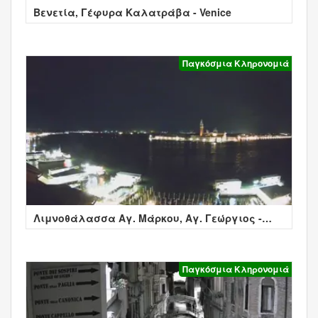
Βενετία, Γέφυρα Καλατράβα - Venice
Παγκόσμια Κληρονομιά
Λιμνοθάλασσα Αγ. Μάρκου, Αγ. Γεώργιος -
Βενετία
Παγκόσμια Κληρονομιά