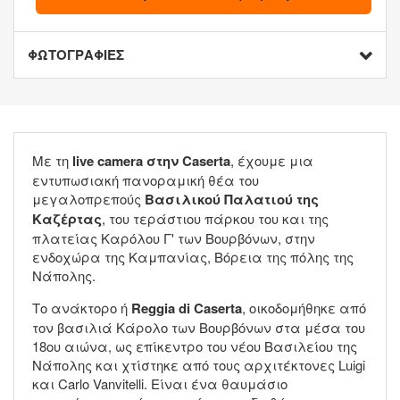
ΦΩΤΟΓΡΑΦΙΕΣ
Με τη
live camera στην Caserta
, έχουμε μια
εντυπωσιακή πανοραμική θέα του
μεγαλοπρεπούς
Βασιλικού Παλατιού της
Καζέρτας
, του τεράστιου πάρκου του και της
πλατείας Καρόλου Γ' των Βουρβόνων, στην
ενδοχώρα της Καμπανίας, Βόρεια της πόλης της
Νάπολης.
Το ανάκτορο ή
Reggia
di Caserta
, οικοδομήθηκε από
τον βασιλιά Κάρολο των Βουρβόνων στα μέσα του
18ου αιώνα, ως επίκεντρο του νέου Βασιλείου της
Νάπολης και χτίστηκε από τους αρχιτέκτονες Luigi
και Carlo Vanvitelli. Eίναι ένα θαυμάσιο