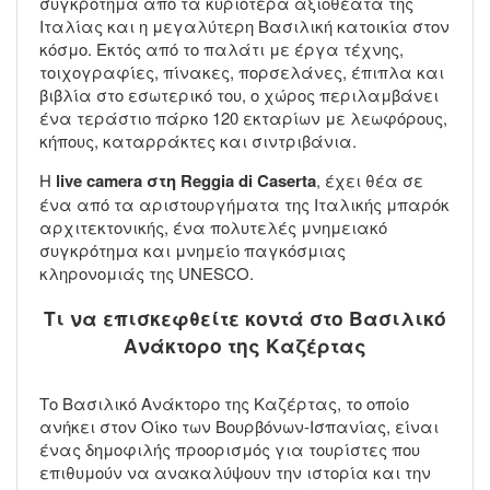
συγκρότημα από τα κυριότερα αξιοθέατα της
Ιταλίας και η μεγαλύτερη Βασιλική κατοικία στον
κόσμο. Εκτός από το παλάτι με έργα τέχνης,
τοιχογραφίες, πίνακες, πορσελάνες, έπιπλα και
βιβλία στο εσωτερικό του, ο χώρος περιλαμβάνει
ένα τεράστιο πάρκο 120 εκταρίων με λεωφόρους,
κήπους, καταρράκτες και σιντριβάνια.
Η
live camera στη Reggia di Caserta
, έχει θέα σε
ένα από τα αριστουργήματα της Ιταλικής μπαρόκ
αρχιτεκτονικής, ένα πολυτελές μνημειακό
συγκρότημα και μνημείο παγκόσμιας
κληρονομιάς της UNESCO.
Τι να επισκεφθείτε κοντά στο Βασιλικό
Ανάκτορο της Καζέρτας
Το Βασιλικό Ανάκτορο της Καζέρτας, το οποίο
ανήκει στον Οίκο των Βουρβόνων-Ισπανίας, είναι
ένας δημοφιλής προορισμός για τουρίστες που
επιθυμούν να ανακαλύψουν την ιστορία και την