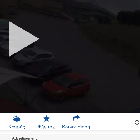
Καιρός
Ψήφισε
Κοινοποίηση
Advertisement