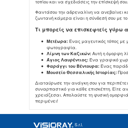
τοπίου και να σχεδιάσεις την επίσκεψή σου
Φαντάσου την αδρεναλίνη να ανεβαίνει κα
ζωντανή κάμερα είναι η σύνδεσή σου με το
Τι μπορείς να επισκεφτείς γύρω 
Μετέωρα:
Ένας μαγευτικός τόπος με 
φωτογραφία.
Λίμνη των Καζικών:
Αυτή η όμορφη λί
Άγιος Λαυρέντιος:
Ένα γραφικό χωρι
Φαράγγι του Βέντουρα:
Ένας παράδει
Μουσείο Θεσσαλικής Ιστορίας:
Προσ
Διαταύρωσε την ανάγκη σου για περιπέτει
συναρπαστικό για κάθε επισκέπτη. Είτε ανα
χρειάζεσαι. Απολαύστε τη φυσική ομορφιά 
περιμένει!
S.r.l.