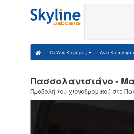
Ανά Κατηγορί
Οι Web Κάμερες
Πασσολαντσιάνο - Μα
Προβολή του χιονοδρομικού στο Π