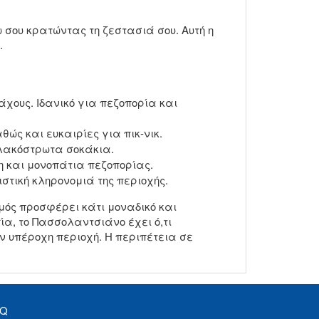
σου κρατώντας τη ζεστασιά σου. Αυτή η
.
χους. Ιδανικό για πεζοπορία και
ώς και ευκαιρίες για πικ-νικ.
πλακόστρωτα σοκάκια.
η και μονοπάτια πεζοπορίας.
στική κληρονομιά της περιοχής.
μός προσφέρει κάτι μοναδικό και
ία, το Πασσολαντσιάνο έχει ό,τι
ν υπέροχη περιοχή. Η περιπέτεια σε
AQ