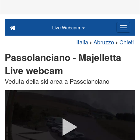
Live Webcam
Italia
Abruzzo
Chieti
Passolanciano - Majelletta
Live webcam
Veduta della ski area a Passolanciano