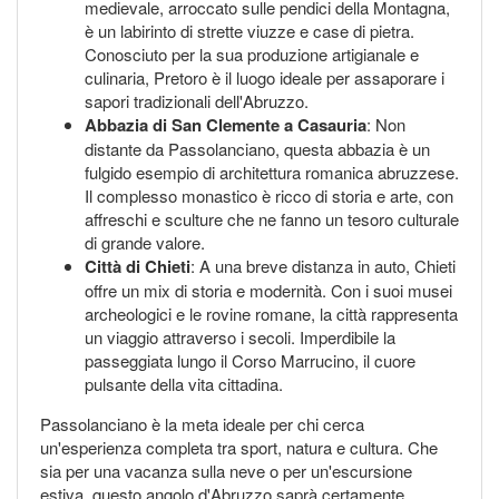
medievale, arroccato sulle pendici della Montagna,
è un labirinto di strette viuzze e case di pietra.
Conosciuto per la sua produzione artigianale e
culinaria, Pretoro è il luogo ideale per assaporare i
sapori tradizionali dell'Abruzzo.
Abbazia di San Clemente a Casauria
: Non
distante da Passolanciano, questa abbazia è un
fulgido esempio di architettura romanica abruzzese.
Il complesso monastico è ricco di storia e arte, con
affreschi e sculture che ne fanno un tesoro culturale
di grande valore.
Città di Chieti
: A una breve distanza in auto, Chieti
offre un mix di storia e modernità. Con i suoi musei
archeologici e le rovine romane, la città rappresenta
un viaggio attraverso i secoli. Imperdibile la
passeggiata lungo il Corso Marrucino, il cuore
pulsante della vita cittadina.
Passolanciano è la meta ideale per chi cerca
un'esperienza completa tra sport, natura e cultura. Che
sia per una vacanza sulla neve o per un'escursione
estiva, questo angolo d'Abruzzo saprà certamente