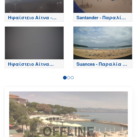
Ηφαίστειο Αίτνα -
Santander - Παραλία
Κορυφή κρατήρων,
Playa del Sardinero -
Etna
Spain
Ηφαίστειο Αίτνα
Suances - Παραλία de
Τώρα
la Concha - Spain
OFFLINE