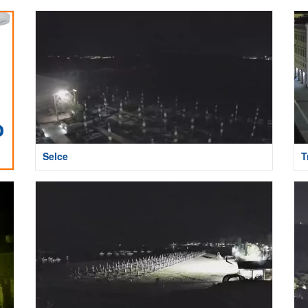
Selce
T