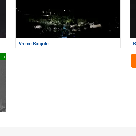
Vreme Banjole
R
ina