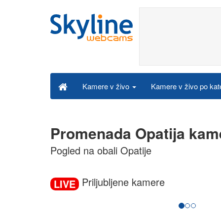
Kamere v živo po kat
Kamere v živo
Promenada Opatija kame
Pogled na obali Opatije
Priljubljene kamere
LIVE