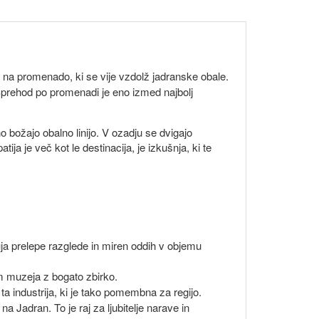
 na promenado, ki se vije vzdolž jadranske obale.
 Sprehod po promenadi je eno izmed najbolj
božajo obalno linijo. V ozadju se dvigajo
ja je več kot le destinacija, je izkušnja, ki te
uja prelepe razglede in miren oddih v objemu
om muzeja z bogato zbirko.
ta industrija, ki je tako pomembna za regijo.
a Jadran. To je raj za ljubitelje narave in