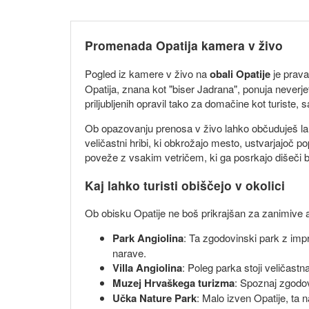
Promenada Opatija kamera v živo
Pogled iz kamere v živo na
obali Opatije
je prava
Opatija, znana kot "biser Jadrana", ponuja neverj
priljubljenih opravil tako za domačine kot turiste, 
Ob opazovanju prenosa v živo lahko občuduješ lah
veličastni hribi, ki obkrožajo mesto, ustvarjajoč po
poveže z vsakim vetričem, ki ga posrkajo dišeči b
Kaj lahko turisti obiščejo v okolici
Ob obisku Opatije ne boš prikrajšan za zanimive akti
Park Angiolina
: Ta zgodovinski park z imp
narave.
Villa Angiolina
: Poleg parka stoji veličast
Muzej Hrvaškega turizma
: Spoznaj zgodov
Učka Nature Park
: Malo izven Opatije, ta n