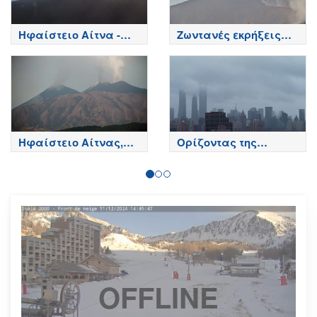
Ηφαίστειο Αίτνα -
Ζωντανές εκρήξεις
Κορυφή κρατήρων,
της Αίτνας
Etna
Ηφαίστειο Αίτνας,
Ορίζοντας της
Βόρεια πλευρά - Etna
Σαγκάης
OFFLINE