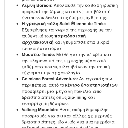
Λίμνη Boréon:
Απόλαυσε την καθαρή φυσική
ομορφιά της λίμνης και κάνε μια βόλτα ή
ένα πικνίκ δίπλα στις ήρεμες όχθες της.
Η γραφική πόλη Saint-Étienne-de-Tinée:
Εξερεύνησε τα χωριά της περιοχής με την
αυθεντική τους
παραδοσιακή
αρχιτεκτονική
και γευμάτισε στα μικρά
τοπικά εστιατόρια.
Μουσείο Tende:
Μάθε για την ιστορία και
την κληρονομιά της περιοχής μέσα από
εκθέματα που περιλαμβάνουν την τοπική
τέχνη και την αρχαιολογία.
Colmiane Forest Adventure:
Αν αγαπάς την
περιπέτεια, αυτό το
κέντρο δραστηριοτήτων
προσφέρει μια μεγάλη ποικιλία από
δραστηριότητες όπως
zip-lining
και
αναρρίχηση δέντρων.
Valberg Mountain:
Ένας ακόμη δημοφιλής
προορισμός για σκι και άλλες χειμερινές
δραστηριότητες, ιδανικός για μια ημερήσια
εκδρομή με την οικογένεια ή φίλους.