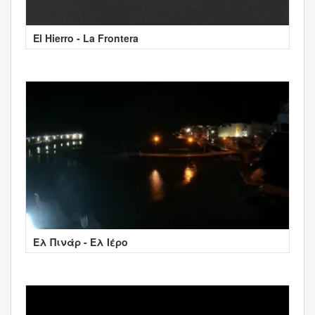
El Hierro - La Frontera
Ελ Πινάρ - Ελ Ιέρο