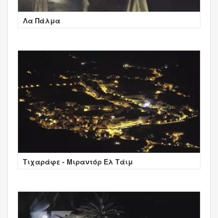
Λα Πάλμα
Τιχαράφε - Μιραντόρ Ελ Τάιμ