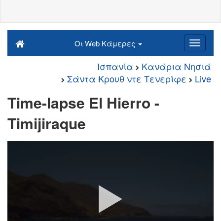
Οι Web Κάμερες
Ισπανία
Κανάρια Νησιά
Σάντα Κρουθ ντε Τενερίφε
Live
Time-lapse El Hierro -
Timijiraque