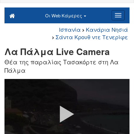
Οι Web Κάμερες
Ισπανία
Κανάρια Νησιά
Σάντα Κρουθ ντε Τενερίφε
Λα Πάλμα Live Camera
Θέα της παραλίας Τασακόρτε στη Λα
Πάλμα