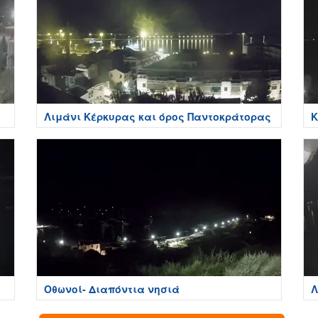
Λιμάνι Κέρκυρας και όρος Παντοκράτορας
Κ
K
Οθωνοί- Διαπόντια νησιά
Λ