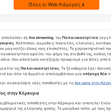
Όλες οι Web Κάμερες
να απολαύσει σε
live streaming
, την
Παλαιοκαστρίτσα
(αγγλ.
ρκυρας
. Κολπίσκοι, αμμώδεις παραλίες, ελαιώνες, κατάφ
ου μαγνητίζει όλους τους επισκέπτες. Το χαρακτηριστικό του
αλαιοκαστρίτσα οφείλει την φήμη της στο βυθό της, καθώς
δια, που αποτελούν κατεξοχήν προορισμό για δύτες από όλ
παραλία της
Παλαιοκαστρίτσας
. Το ξενοδοχείο έχει ιδανι
ακριά και όλα τα δωμάτια απολαμβάνουν μια
υπέροχη θέα
σ
και ανακαλύψτε νέες τοποθεσίες με τις
live cams στην Κέρ
ος στην Κέρκυρα
ο εμβληματικές τοποθεσίες στην Κέρκυρα και αποτελεί έναν
ομορφιά της ελληνικής φύσης. Το μοναδικό τοπίο, με τους 