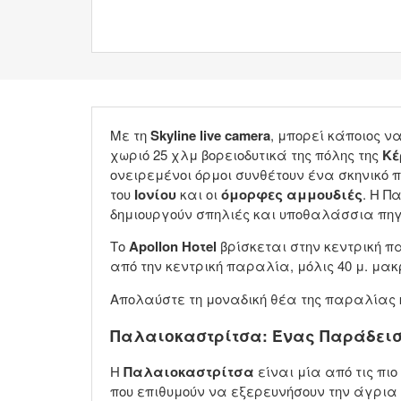
Με τη
Skyline live camera
, μπορεί κάποιος 
χωριό 25 χλμ βορειοδυτικά της πόλης της
Κέ
ονειρεμένοι όρμοι συνθέτουν ένα σκηνικό π
του
Ιονίου
και οι
όμορφες αμμουδιές
. Η Π
δημιουργούν σπηλιές και υποθαλάσσια πηγά
Το
Apollon Ηοτel
βρίσκεται στην κεντρική 
από την κεντρική παραλία, μόλις 40 μ. μ
Απολαύστε τη μοναδική θέα της παραλίας 
Παλαιοκαστρίτσα: Ένας Παράδεισ
Η
Παλαιοκαστρίτσα
είναι μία από τις πι
που επιθυμούν να εξερευνήσουν την άγρια 