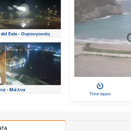
 del Este - Ουρουγουάη
τα - Μάλτα
Time-lapse
ΝΤΑ