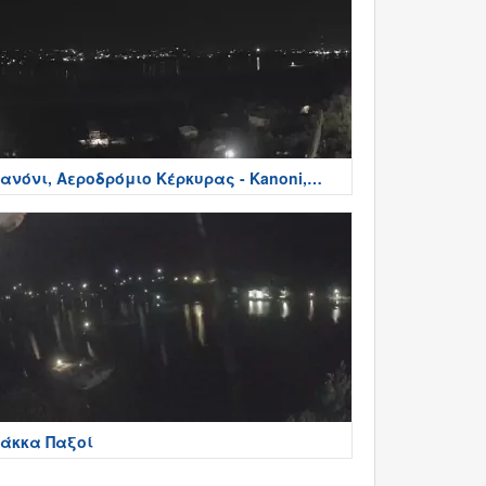
ανόνι, Αεροδρόμιο Κέρκυρας - Kanoni,
erkyra
άκκα Παξοί