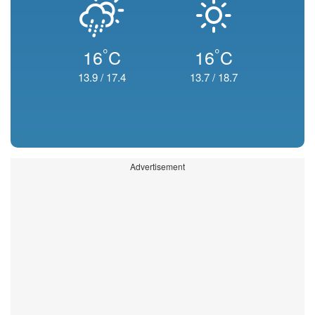
°
°
16
C
16
C
13.9
/
17.4
13.7
/
18.7
Advertisement