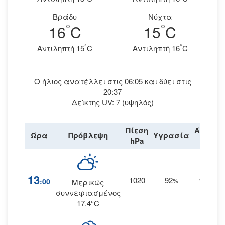
Βράδυ
Νύχτα
°
°
16
C
15
C
°
°
Aντιληπτή 15
C
Aντιληπτή 16
C
Ο ήλιος ανατέλλει στις 06:05 και δύει στις
20:37
Δείκτης UV: 7 (υψηλός)
Πίεση
Άνεμος
Ώρα
Πρόβλεψη
Υγρασία
hPa
km/h
13
1020
92
9
:00
%
ΔΒΔ
Μερικώς
συννεφιασμένος
17.4°C