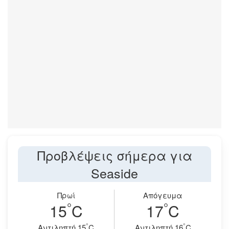
Προβλέψεις σήμερα για
Seaside
Πρωί
Απόγευμα
°
°
15
C
17
C
°
°
Aντιληπτή 15
C
Aντιληπτή 16
C