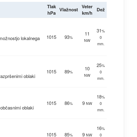
Tlak
Veter
Vlažnost
Dež
hPa
km/h
31
%
11
1015
93
%
0
možnostjo lokalnega
NW
mm.
25
%
10
1015
89
%
0
NW
azpršenimi oblaki
mm.
18
%
1015
86
9
%
NW
0
občasnimi oblaki
mm.
16
%
1015
85
9
%
NW
0