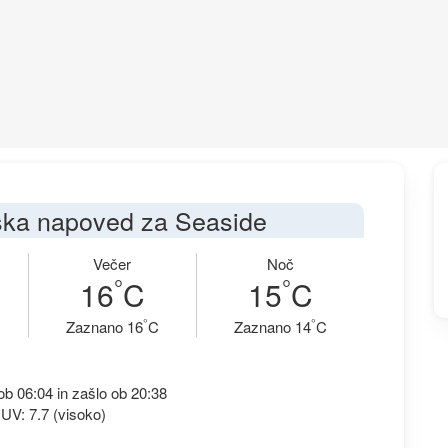
ka napoved za Seaside
Večer
Noč
°
°
16
C
15
C
°
°
Zaznano 16
C
Zaznano 14
C
b 06:04 in zašlo ob 20:38
UV: 7.7 (visoko)