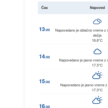
Čas
Napoved
13
:00
Napovedano je oblačno vreme z 
dežja
16.6°C
14
:00
Napovedano je jasno vreme z r
17.3°C
15
:00
Napovedano je jasno vreme z 
17.3°C
16
:00