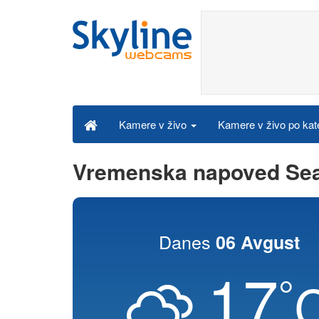
Kamere v živo po kat
Kamere v živo
Vremenska napoved Se
Danes
06 Avgust
17
°