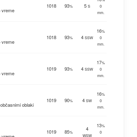
1018
93
5
%
S
0
o vreme
mm.
16
%
1018
93
4
%
SSW
0
o vreme
mm.
17
%
1019
93
4
%
SSW
0
o vreme
mm.
16
%
1019
90
4
%
SW
0
občasnimi oblaki
mm.
13
%
4
1019
85
%
0
WSW
o vreme