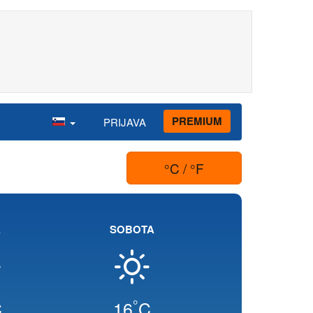
PREMIUM
PRIJAVA
°C / °F
K
SOBOTA
°
C
16
C