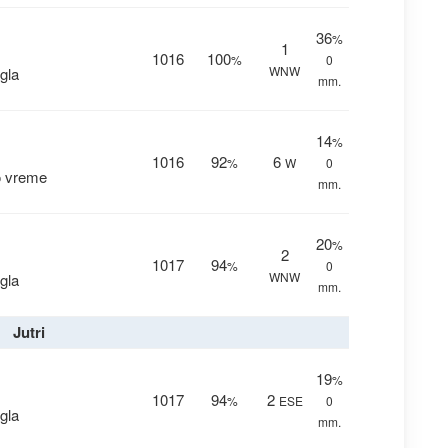
36
%
1
1016
100
%
0
WNW
gla
mm.
14
%
1016
92
6
%
W
0
o vreme
mm.
20
%
2
1017
94
%
0
WNW
gla
mm.
Jutri
19
%
1017
94
2
%
ESE
0
gla
mm.