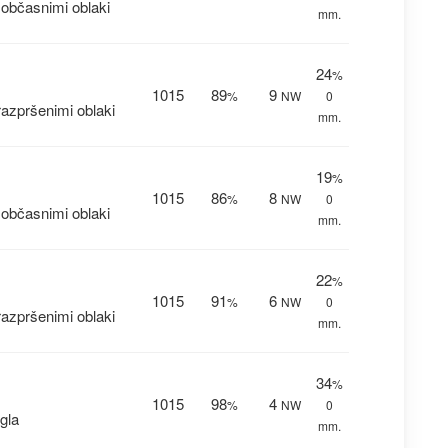
občasnimi oblaki
mm.
24
%
1015
89
9
%
NW
0
azpršenimi oblaki
mm.
19
%
1015
86
8
%
NW
0
občasnimi oblaki
mm.
22
%
1015
91
6
%
NW
0
azpršenimi oblaki
mm.
34
%
1015
98
4
%
NW
0
gla
mm.