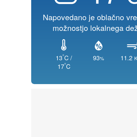
Napovedano je oblačno vr
možnostjo lokalnega dež
°
13
C /
93
11.2
%
K
°
17
C