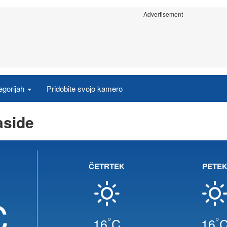
Advertisement
egorijah
Pridobite svojo kamero
aside
ČETRTEK
PETE
C
°
°
16
C
16