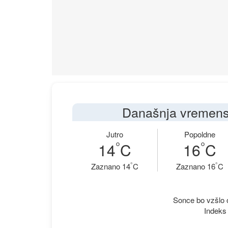
Današnja vremens
Jutro
Popoldne
°
°
14
C
16
C
°
°
Zaznano 14
C
Zaznano 16
C
Sonce bo vzšlo o
Indeks 