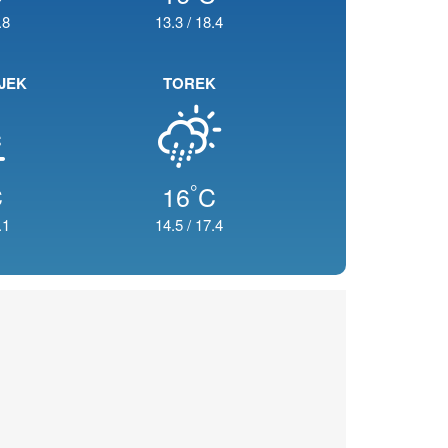
.8
13.3
/
18.4
JEK
TOREK
°
C
16
C
.1
14.5
/
17.4