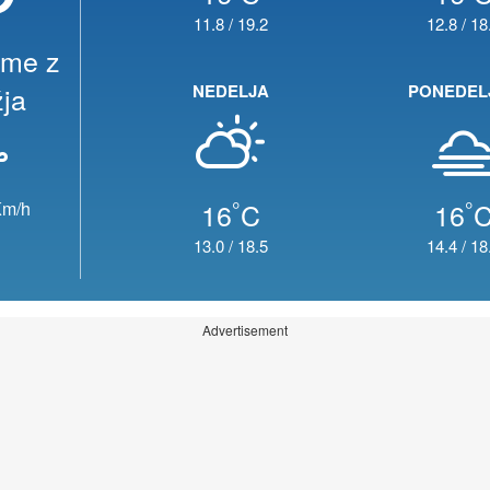
11.8
/
19.2
12.8
/
18
eme z
ja
NEDELJA
PONEDEL
°
°
16
C
16
m/h
13.0
/
18.5
14.4
/
18
Advertisement