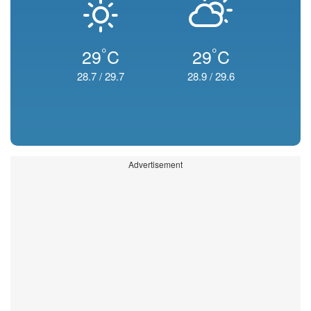
°
°
29
C
29
C
28.7
/
29.7
28.9
/
29.6
Advertisement