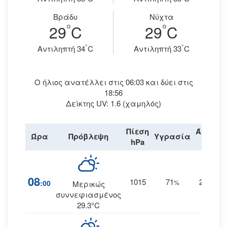
Βράδυ
Νύχτα
°
°
29
C
29
C
°
°
Aντιληπτή 34
C
Aντιληπτή 33
C
Ο ήλιος ανατέλλει στις 06:03 και δύει στις
18:56
Δείκτης UV: 1.6 (χαμηλός)
Πίεση
Άνεμος
Ώρα
Πρόβλεψη
Υγρασία
hPa
km/h
08
1015
71
21
:00
%
ΑΒΑ
Μερικώς
συννεφιασμένος
29.3°C