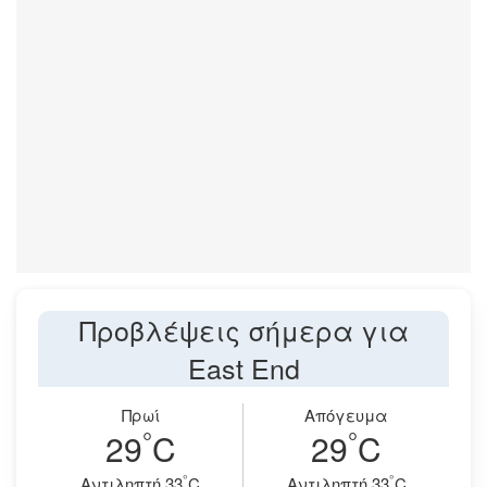
Προβλέψεις σήμερα για
East End
Πρωί
Απόγευμα
°
°
29
C
29
C
°
°
Aντιληπτή 33
C
Aντιληπτή 33
C