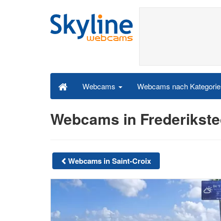
Webcams nach Kategori
Webcams
Webcams in Frederikst
Webcams in Saint-Croix