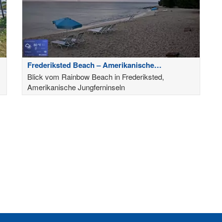
Frederiksted Beach – Amerikanische
Jungferninseln
Blick vom Rainbow Beach in Frederiksted,
Amerikanische Jungferninseln