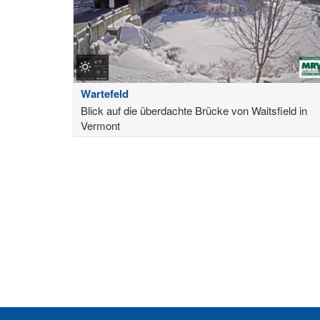
Wartefeld
Blick auf die überdachte Brücke von Waitsfield in
Vermont