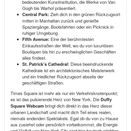
bedeutenden Kunstinstitution, die Werke von Van
Gogh bis Warhol präsentiert.
Central Park:
Zieh dich in den grünen Rückzugsort
mitten in Manhattan zurück und genieße
Spaziergänge, Bootsfahrten oder ein Picknick in
ruhiger Umgebung.
Fifth Avenue:
Eine der berühmtesten
Einkaufsstraßen der Welt, wo du von luxuriösen
Boutiquen bis hin zu erschwinglichen Geschäften
alles findest.
St. Patrick’s Cathedral:
Diese beeindruckende
Kathedrale ist ein architektonisches Meisterwerk
und ein friedlicher Rückzugsort abseits der
geschäftigen Straßen.
Times Square ist mehr als nur ein Verkehrsknotenpunkt;
es ist das pulsierende Herz von New York. Die
Duffy
Square Webcam
bringt dich direkt in das Herz dieser
urbanen Landschaft und macht dich Teil eines realen,
niemals endenden Spektakels. Egal ob du von zu Hause
aus zusiehst oder persönlich vorbeikommst, die Energie
und Vielfalt von New York City sind hier hautnah erlebbar.