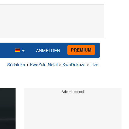
PREMIUM
ANMELDEN
Südafrika
KwaZulu-Natal
KwaDukuza
Live
Advertisement