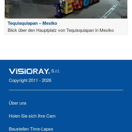
Tequisquiapan – Mexiko
Blick über den Hauptplatz von Tequisquiapan in Mexiko
S.r.l.
Copyright 2011 - 2026
Über uns
Holen Sie sich Ihre Cam
Baustellen Time-Lapse