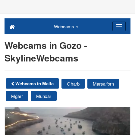
Webcams
Webcams in Gozo -
SkylineWebcams
Webcams in Malta
Għarb
Marsalforn
Mġarr
Munxar