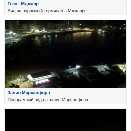
Гозо - Мджарр
Вид на паромный терминал в Мджарре
Залив Марсалфорн
Панорамный вид на залив Марсалфорн