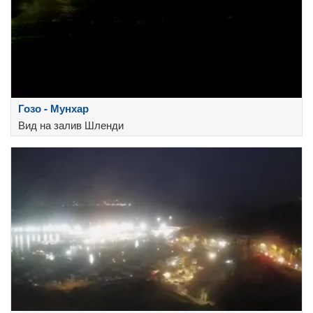
Гозо - Мунхар
Вид на залив Шленди