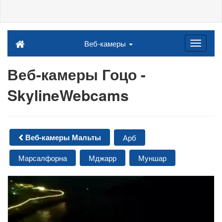
Веб-камеры
Веб-камеры Гоцо -
SkylineWebcams
Веб-камеры Мальты
Арб
Марсалфорна
Мджарр
Муншар