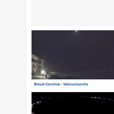
Breuil-Cervinia - Valtournenche