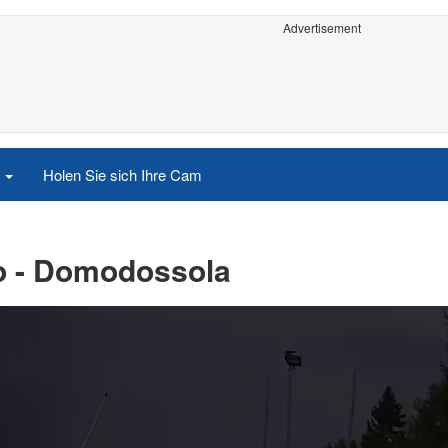
Advertisement
e
Holen Sie sich Ihre Cam
no - Domodossola