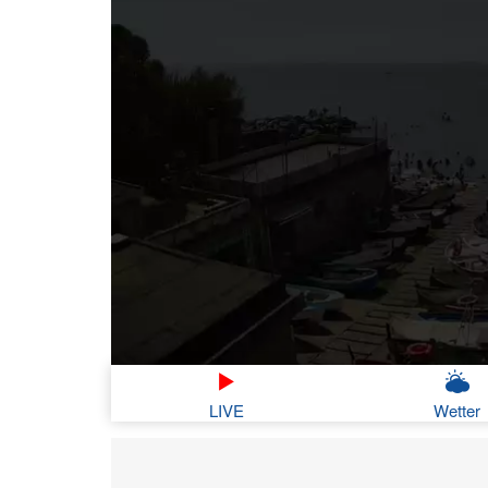
LIVE
Wetter