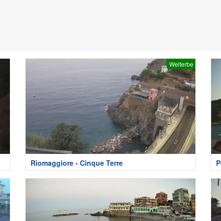
Welterbe
Riomaggiore - Cinque Terre
P