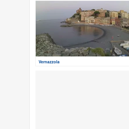
Vernazzola