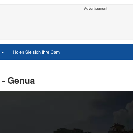
Advertisement
e
Holen Sie sich Ihre Cam
e - Genua