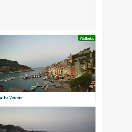
Welterbe
orto Venere