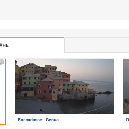
NÄHE
Boccadasse - Genua
D