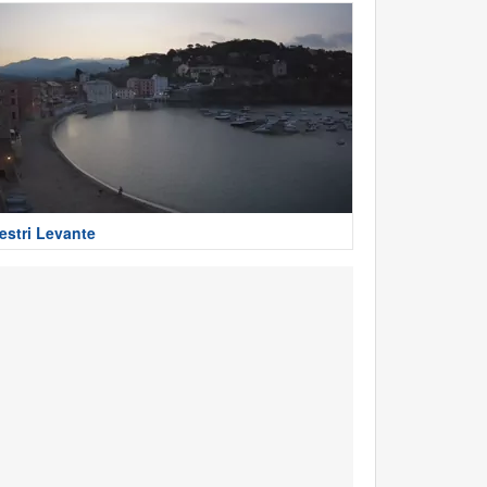
estri Levante