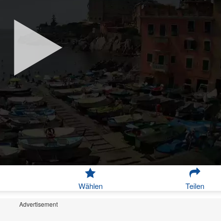
Wählen
Teilen
Advertisement