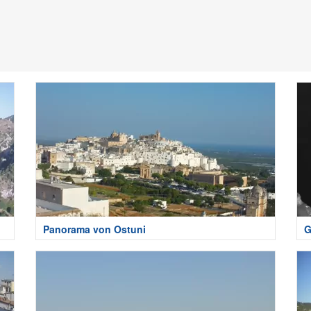
Panorama von Ostuni
G