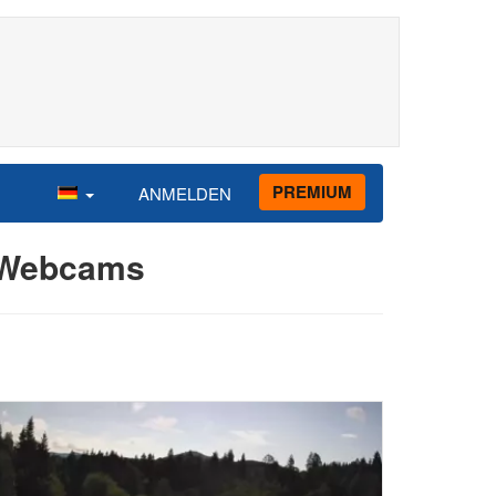
PREMIUM
ANMELDEN
neWebcams