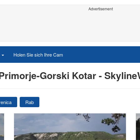
Advertisement
e
Holen Sie sich Ihre Cam
rimorje-Gorski Kotar - Skyli
venica
Rab