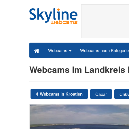
Webcams nach Kategori
Webcams
Webcams im Landkreis P
Webcams in Kroatien
Čabar
Crik