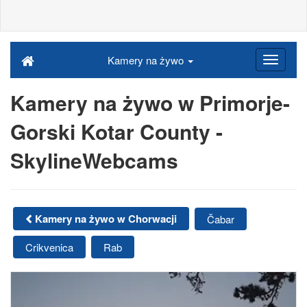
Kamery na żywo
Kamery na żywo w Primorje-
Gorski Kotar County -
SkylineWebcams
Kamery na żywo w Chorwacji
Čabar
Crikvenica
Rab