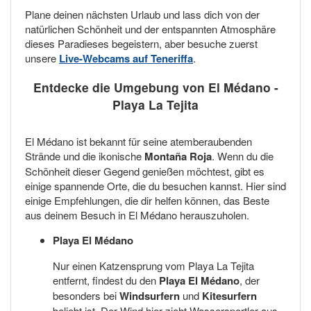
Plane deinen nächsten Urlaub und lass dich von der
natürlichen Schönheit und der entspannten Atmosphäre
dieses Paradieses begeistern, aber besuche zuerst
unsere
Live-Webcams auf Teneriffa
.
Entdecke die Umgebung von El Médano -
Playa La Tejita
El Médano ist bekannt für seine atemberaubenden
Strände und die ikonische
Montaña Roja
. Wenn du die
Schönheit dieser Gegend genießen möchtest, gibt es
einige spannende Orte, die du besuchen kannst. Hier sind
einige Empfehlungen, die dir helfen können, das Beste
aus deinem Besuch in El Médano herauszuholen.
Playa El Médano
Nur einen Katzensprung vom Playa La Tejita
entfernt, findest du den
Playa El Médano
, der
besonders bei
Windsurfern
und
Kitesurfern
beliebt ist. Der Wind hier zieht Wassersportler aus