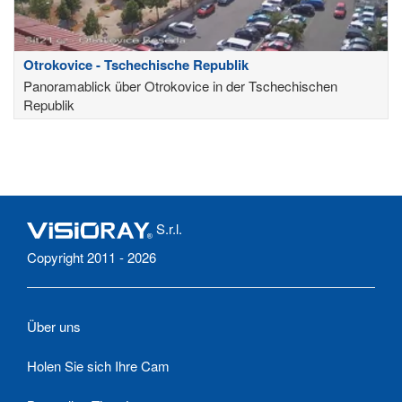
Otrokovice - Tschechische Republik
Panoramablick über Otrokovice in der Tschechischen
Republik
S.r.l.
Copyright 2011 - 2026
Über uns
Holen Sie sich Ihre Cam