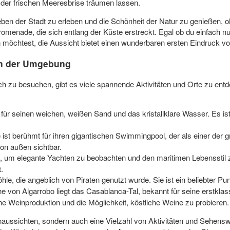
 der frischen Meeresbrise träumen lassen.
ben der Stadt zu erleben und die Schönheit der Natur zu genießen, o
romenade, die sich entlang der Küste erstreckt. Egal ob du einfach n
möchtest, die Aussicht bietet einen wunderbaren ersten Eindruck vo
in der Umgebung
h zu besuchen, gibt es viele spannende Aktivitäten und Orte zu entde
 für seinen weichen, weißen Sand und das kristallklare Wasser. Es is
 ist berühmt für ihren gigantischen Swimmingpool, der als einer der 
von außen sichtbar.
t, um elegante Yachten zu beobachten und den maritimen Lebensstil zu
.
öhle, die angeblich von Piraten genutzt wurde. Sie ist ein beliebter P
e von Algarrobo liegt das Casablanca-Tal, bekannt für seine erstkl
che Weinproduktion und die Möglichkeit, köstliche Weine zu probieren.
naussichten, sondern auch eine Vielzahl von Aktivitäten und Sehensw