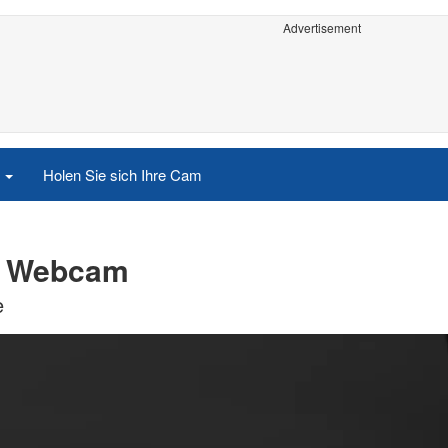
Advertisement
e
Holen Sie sich Ihre Cam
io Webcam
e