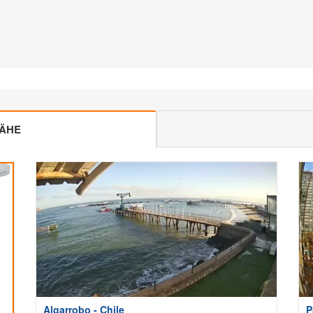
NÄHE
Algarrobo - Chile
P