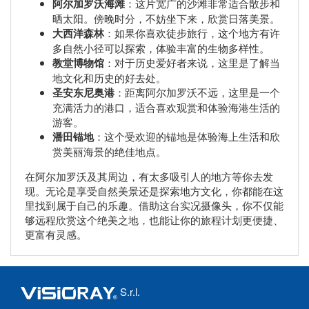
阿尔加罗沃海滩
：这片宽广的沙滩非常适合散步和
晒太阳。傍晚时分，不妨坐下来，欣赏日落美景。
大西洋森林
：如果你喜欢徒步旅行，这个地方有许
多自然小径可以探索，体验丰富的生物多样性。
教堂博物馆
：对于历史爱好者来说，这里是了解当
地文化和历史的好去处。
圣安东尼奥港
：距离阿尔加罗沃不远，这里是一个
充满活力的港口，适合喜欢观赏和体验海港生活的
游客。
潘田锚地
：这个受欢迎的锚地是体验海上生活和欣
赏美丽海景的绝佳地点。
在阿尔加罗沃及其周边，有太多吸引人的地方等你去发
现。无论是享受自然美景还是探索地方文化，你都能在这
里找到属于自己的乐趣。借助这台实况摄像头，你不仅能
够远程欣赏这个绝美之地，也能让你的旅程计划更便捷、
更富有灵感。
S.r.l.