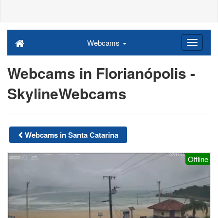
Webcams
Webcams in Florianópolis -
SkylineWebcams
Webcams in Santa Catarina
Offline