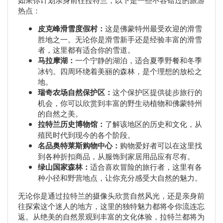
热点：
皮克峰滑雪度假村：
这是佛蒙特州最受欢迎的滑雪
胜地之一。无论你是滑雪新手还是经验丰富的滑雪
者，这里都有适合你的雪道。
马拉摩湖：
一个宁静的湖泊，适合夏季野餐和冬季
冰钓。四周环绕着美丽的森林，是个理想的放松之
地。
瑞奇农场自然保护区：
这个保护区提供徒步旅行的
机会，你可以欣赏到丰富的野生动植物和佛蒙特州
的自然之美。
拉特兰历史博物馆：
了解该地区的历史和文化，从
殖民时代到现今的各个阶段。
名品奥特莱斯购物中心：
购物爱好者可以在这里找
到各种折扣商品，从服饰到家居用品应有尽有。
绿山国家森林：
适合喜欢冒险的旅行者，这里有各
种小径和野营地点，让你充分感受大自然的魅力。
无论你是通过拉特兰的摄像头欣赏自然风光，还是亲身前
往探索这个迷人的地方，这里的独特魅力都将令你流连忘
返。从绝美的自然景观到丰富的文化体验，拉特兰都将为