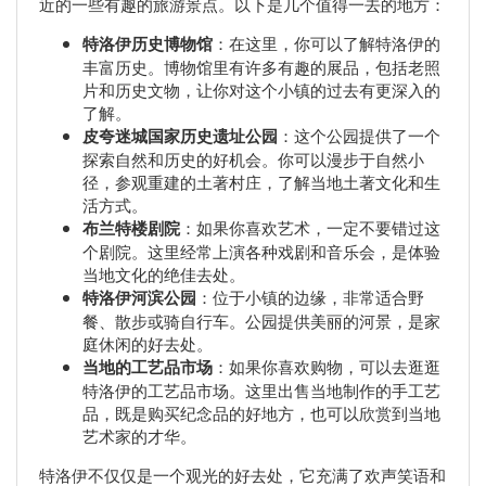
近的一些有趣的旅游景点。以下是几个值得一去的地方：
特洛伊历史博物馆
：在这里，你可以了解特洛伊的
丰富历史。博物馆里有许多有趣的展品，包括老照
片和历史文物，让你对这个小镇的过去有更深入的
了解。
皮夸迷城国家历史遗址公园
：这个公园提供了一个
探索自然和历史的好机会。你可以漫步于自然小
径，参观重建的土著村庄，了解当地土著文化和生
活方式。
布兰特楼剧院
：如果你喜欢艺术，一定不要错过这
个剧院。这里经常上演各种戏剧和音乐会，是体验
当地文化的绝佳去处。
特洛伊河滨公园
：位于小镇的边缘，非常适合野
餐、散步或骑自行车。公园提供美丽的河景，是家
庭休闲的好去处。
当地的工艺品市场
：如果你喜欢购物，可以去逛逛
特洛伊的工艺品市场。这里出售当地制作的手工艺
品，既是购买纪念品的好地方，也可以欣赏到当地
艺术家的才华。
特洛伊不仅仅是一个观光的好去处，它充满了欢声笑语和