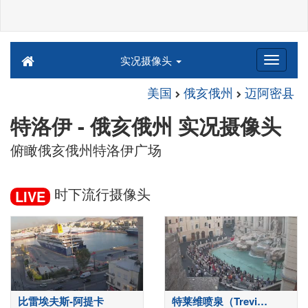
实况摄像头
美国
俄亥俄州
迈阿密县
特洛伊 - 俄亥俄州 实况摄像头
俯瞰俄亥俄州特洛伊广场
时下流行摄像头
LIVE
比雷埃夫斯-阿提卡
特莱维喷泉（Trevi