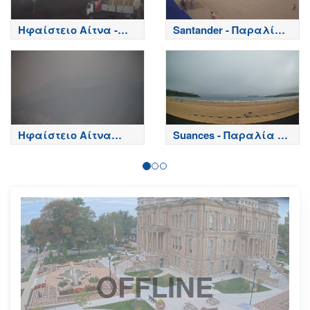
Ηφαίστειο Αίτνα -
Santander - Παραλία
Κορυφή κρατήρων,
Playa del Sardinero -
Etna
Spain
Ηφαίστειο Αίτνα
Suances - Παραλία de
Τώρα
la Concha - Spain
OFFLINE