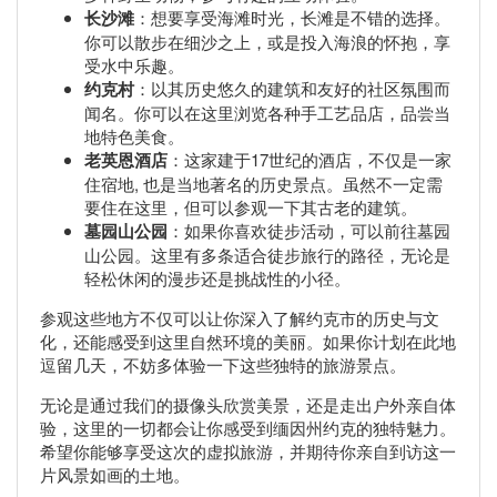
长沙滩
：想要享受海滩时光，长滩是不错的选择。
你可以散步在细沙之上，或是投入海浪的怀抱，享
受水中乐趣。
约克村
：以其历史悠久的建筑和友好的社区氛围而
闻名。你可以在这里浏览各种手工艺品店，品尝当
地特色美食。
老英恩酒店
：这家建于17世纪的酒店，不仅是一家
住宿地, 也是当地著名的历史景点。虽然不一定需
要住在这里，但可以参观一下其古老的建筑。
墓园山公园
：如果你喜欢徒步活动，可以前往墓园
山公园。这里有多条适合徒步旅行的路径，无论是
轻松休闲的漫步还是挑战性的小径。
参观这些地方不仅可以让你深入了解约克市的历史与文
化，还能感受到这里自然环境的美丽。如果你计划在此地
逗留几天，不妨多体验一下这些独特的旅游景点。
无论是通过我们的摄像头欣赏美景，还是走出户外亲自体
验，这里的一切都会让你感受到缅因州约克的独特魅力。
希望你能够享受这次的虚拟旅游，并期待你亲自到访这一
片风景如画的土地。