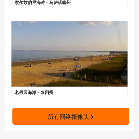
索尔兹伯里海滩 - 马萨诸塞州
老果园海滩 - 缅因州
所有网络摄像头