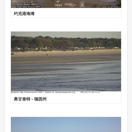
约克港海滩
奥甘奎特 - 缅因州