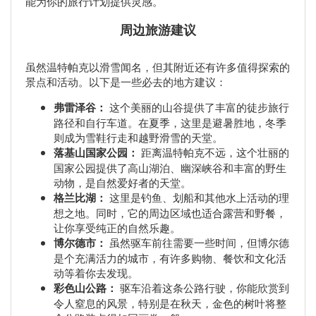
能为你的旅行计划提供灵感。
周边旅游建议
虽然温特帕克以滑雪闻名，但其附近还有许多值得探索的
景点和活动。以下是一些必去的地方建议：
弗雷泽谷：
这个美丽的山谷提供了丰富的徒步旅行
路径和自行车道。在夏季，这里是避暑胜地，冬季
则成为雪鞋行走和越野滑雪的天堂。
落基山国家公园：
距离温特帕克不远，这个壮丽的
国家公园提供了高山湖泊、幽深峡谷和丰富的野生
动物，是自然爱好者的天堂。
格兰比湖：
这里是钓鱼、划船和其他水上活动的理
想之地。同时，它的周边区域也适合露营和野餐，
让你享受纯正的自然乐趣。
博尔德市：
虽然驱车前往需要一些时间，但博尔德
是个充满活力的城市，有许多购物、餐饮和文化活
动等着你去发现。
彩色山公路：
驱车沿着这条公路行驶，你能欣赏到
令人窒息的风景，特别是在秋天，金色的树叶将整