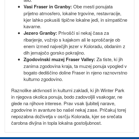
Vasi Fraser in Granby:
Obe mesti ponujata
prijetno atmosfero, lokalne trgovine, restavracije,
kjer lahko pokusiš tipične lokalne jedi, in simpatične
kavarne.
Jezero Granby:
Privošči si nekaj časa za
ribarjenje, vožnjo s kajakom ali le sproščanje ob
enem izmed največjih jezer v Koloradu, obdanim z
dih jemajočo gorsko pokrajino.
Zgodovinski muzej Fraser Valley:
Za tiste, ki jih
zanima zgodovina kraja, ta muzej ponuja vpogled v
bogato dediščino doline Fraser in njeno raznovrstno
kulturno zgodovino.
Raznolike aktivnosti in kulturni zakladi, ki jih Winter Park
in njegova okolica ponuja, bodo zadovoljili vsakogar, ne
glede na njihove interese. Prav vsak ljubitelj narave,
zgodovine in avanture bo našel nekaj zase. Pričakuj torej
nepozabna doživetja v osrčju Kolorada, kjer se srečata
čarobna divjina in topla lokalna gostoljubnost.