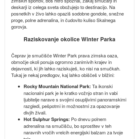
zimskih športov, boš hitro spoznal, zakaj smučarji in
deskarji iz celega sveta obožujejo to destinacijo. Na
posnetkih v živo lahko opaziš sodobne gondole, snežne
proge, polne adrenalina, in čudovito kuliso Skalnega
gorovja.
Raziskovanje okolice Winter Parka
Čeprav je smučišče Winter Park prava zimska oaza,
območje okoli ponuja ogromno zanimivih krajev in
dejavnosti, ki jih lahko raziskuješ, ko nisi na smučkah.
Tukaj je nekaj predlogov, kaj lahko obiščeš v bližini:
Rocky Mountain National Park:
Ta ikonski
nacionalni park je le kratko vožnjo stran in vabi
ljubitelje narave s svojimi osupljivimi panoramskimi
razgledi, pešpotmi in možnostmi za opazovanje
divjih živali.
Hot Sulphur Springs:
Po dnevu polnem
adrenalina na smučišču, bo sprostitev v teh
naravnih vročih vrelcih energijski balzam za tvoje
telo.