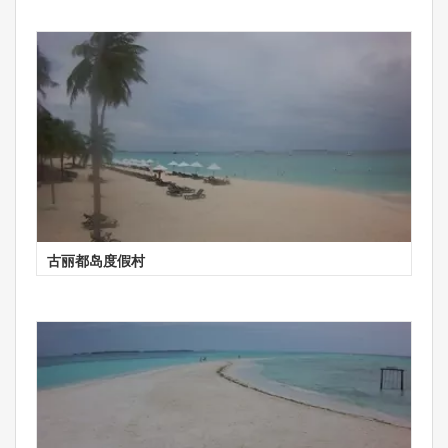
古丽都岛度假村