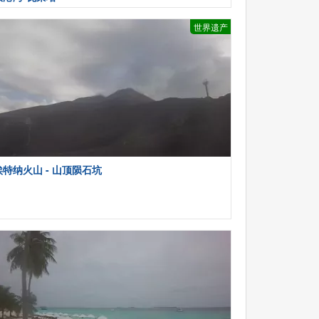
世界遗产
埃特纳火山 - 山顶陨石坑