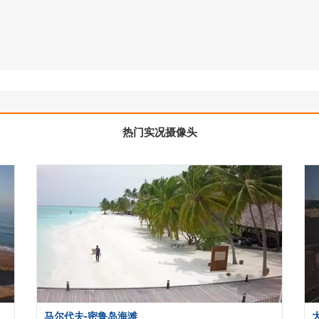
热门实况摄像头
马尔代夫-密鲁岛海滩