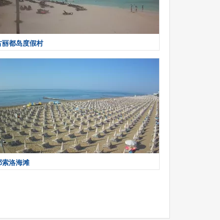
古丽都岛度假村
耶索洛海滩