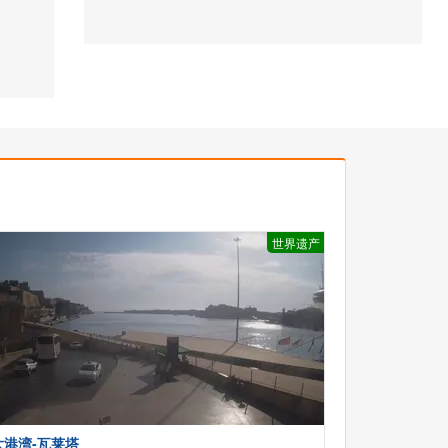
世界遗产
大港湾-瓦莱塔