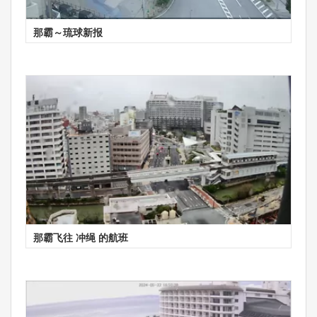
那霸～琉球新报
那霸飞往 冲绳 的航班