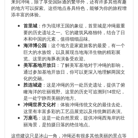
来到冲绳，除了享受国际通的繁华外，还有许多其他有趣
的地方可以探索。这些地点各具特色，能够为你的旅程增
添丰富的体验。
首里城
：作为琉球王国的象征，首里城是冲绳最重
要的历史遗址之一。它的建筑风格独特，结合了日
本和中国的元素，值得细细品味。
海洋博公园
：这个地方是家庭旅客的最爱，有一个
巨大的水族馆，以及展现当地海洋生物的精彩展
览。这里的海豚表演备受欢迎。
美军基地开放日
：了解美军基地对于冲绳的影响，
通过参加基地开放日，你可以更深入地理解两国文
化的交融。
胜连城迹
：这是冲绳的另一处历史遗址，提供了俯
瞰海洋的壮丽视野。这里的历史可追溯到14世纪，
是一处宁静而美丽的地方。
冲绳世界文化村
：体验冲绳传统文化的最佳去处。
这里有丰富多彩的工艺品展览以及传统舞蹈表演。
万座毛
：这是一处自然景观，提供冲绳西海岸的壮
丽海景，是拍摄日落的绝佳地点。
这些建议只是冰山一角，冲绳还有很多其他美丽的景点等